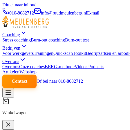
Direct naar inhoud
010-8082712
info@ruudmeulenberg.nl
E-mail
Coaching
Stress coaching
Burn-out coaching
Burn-out test
Bedrijven
Voor werkgevers
Trainingen
Quickscan
Toolkit
Bedrijfsartsen en arbodi
Over ons
Over ons
Onze coaches
BERG-methode
Video's
Podcasts
Artikelen
Webshop
Contact
Of bel naar 010-8082712
Winkelwagen