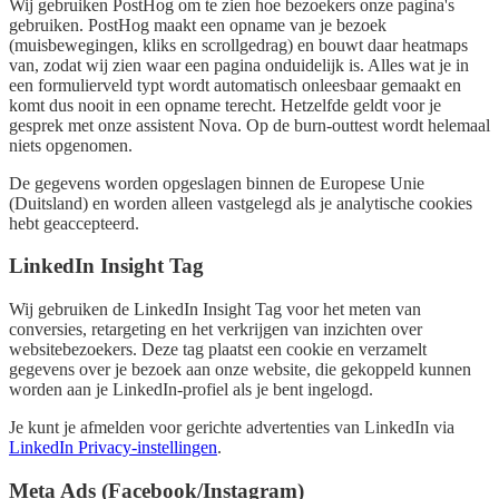
Wij gebruiken PostHog om te zien hoe bezoekers onze pagina's
gebruiken. PostHog maakt een opname van je bezoek
(muisbewegingen, kliks en scrollgedrag) en bouwt daar heatmaps
van, zodat wij zien waar een pagina onduidelijk is. Alles wat je in
een formulierveld typt wordt automatisch onleesbaar gemaakt en
komt dus nooit in een opname terecht. Hetzelfde geldt voor je
gesprek met onze assistent Nova. Op de burn-outtest wordt helemaal
niets opgenomen.
De gegevens worden opgeslagen binnen de Europese Unie
(Duitsland) en worden alleen vastgelegd als je analytische cookies
hebt geaccepteerd.
LinkedIn Insight Tag
Wij gebruiken de LinkedIn Insight Tag voor het meten van
conversies, retargeting en het verkrijgen van inzichten over
websitebezoekers. Deze tag plaatst een cookie en verzamelt
gegevens over je bezoek aan onze website, die gekoppeld kunnen
worden aan je LinkedIn-profiel als je bent ingelogd.
Je kunt je afmelden voor gerichte advertenties van LinkedIn via
LinkedIn Privacy-instellingen
.
Meta Ads (Facebook/Instagram)