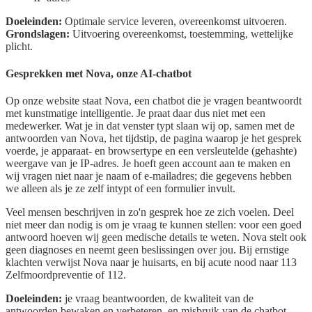
Doeleinden:
Optimale service leveren, overeenkomst uitvoeren.
Grondslagen:
Uitvoering overeenkomst, toestemming, wettelijke
plicht.
Gesprekken met Nova, onze AI-chatbot
Op onze website staat Nova, een chatbot die je vragen beantwoordt
met kunstmatige intelligentie. Je praat daar dus niet met een
medewerker. Wat je in dat venster typt slaan wij op, samen met de
antwoorden van Nova, het tijdstip, de pagina waarop je het gesprek
voerde, je apparaat- en browsertype en een versleutelde (gehashte)
weergave van je IP-adres. Je hoeft geen account aan te maken en
wij vragen niet naar je naam of e-mailadres; die gegevens hebben
we alleen als je ze zelf intypt of een formulier invult.
Veel mensen beschrijven in zo'n gesprek hoe ze zich voelen. Deel
niet meer dan nodig is om je vraag te kunnen stellen: voor een goed
antwoord hoeven wij geen medische details te weten. Nova stelt ook
geen diagnoses en neemt geen beslissingen over jou. Bij ernstige
klachten verwijst Nova naar je huisarts, en bij acute nood naar 113
Zelfmoordpreventie of 112.
Doeleinden:
je vraag beantwoorden, de kwaliteit van de
antwoorden bewaken en verbeteren, en misbruik van de chatbot