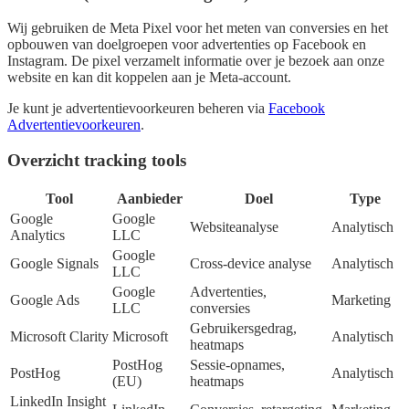
Wij gebruiken de Meta Pixel voor het meten van conversies en het
opbouwen van doelgroepen voor advertenties op Facebook en
Instagram. De pixel verzamelt informatie over je bezoek aan onze
website en kan dit koppelen aan je Meta-account.
Je kunt je advertentievoorkeuren beheren via
Facebook
Advertentievoorkeuren
.
Overzicht tracking tools
Tool
Aanbieder
Doel
Type
Google
Google
Websiteanalyse
Analytisch
Analytics
LLC
Google
Google Signals
Cross-device analyse
Analytisch
LLC
Google
Advertenties,
Google Ads
Marketing
LLC
conversies
Gebruikersgedrag,
Microsoft Clarity
Microsoft
Analytisch
heatmaps
PostHog
Sessie-opnames,
PostHog
Analytisch
(EU)
heatmaps
LinkedIn Insight