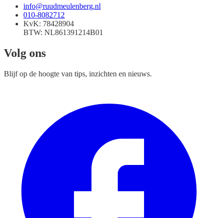
info@ruudmeulenberg.nl
010-8082712
KvK:
78428904
BTW:
NL861391214B01
Volg ons
Blijf op de hoogte van tips, inzichten en nieuws.