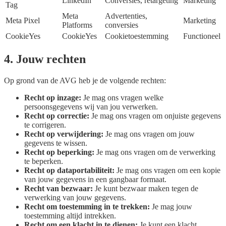
LinkedIn
Conversies, retargeting
Marketing
Tag
Meta
Advertenties,
Meta Pixel
Marketing
Platforms
conversies
CookieYes
CookieYes
Cookietoestemming
Functioneel
4. Jouw rechten
Op grond van de AVG heb je de volgende rechten:
Recht op inzage:
Je mag ons vragen welke
persoonsgegevens wij van jou verwerken.
Recht op correctie:
Je mag ons vragen om onjuiste gegevens
te corrigeren.
Recht op verwijdering:
Je mag ons vragen om jouw
gegevens te wissen.
Recht op beperking:
Je mag ons vragen om de verwerking
te beperken.
Recht op dataportabiliteit:
Je mag ons vragen om een kopie
van jouw gegevens in een gangbaar formaat.
Recht van bezwaar:
Je kunt bezwaar maken tegen de
verwerking van jouw gegevens.
Recht om toestemming in te trekken:
Je mag jouw
toestemming altijd intrekken.
Recht om een klacht in te dienen:
Je kunt een klacht