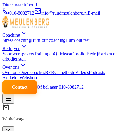
Direct naar inhoud
010-8082712
info@ruudmeulenberg.nl
E-mail
Coaching
Stress coaching
Burn-out coaching
Burn-out test
Bedrijven
Voor werkgevers
Trainingen
Quickscan
Toolkit
Bedrijfsartsen en
arbodiensten
Over ons
Over ons
Onze coaches
BERG-methode
Video's
Podcasts
Artikelen
Webshop
Contact
Of bel naar 010-8082712
Winkelwagen