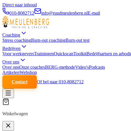
Direct naar inhoud
010-8082712
info@ruudmeulenberg.nl
E-mail
Coaching
Stress coaching
Burn-out coaching
Burn-out test
Bedrijven
Voor werkgevers
Trainingen
Quickscan
Toolkit
Bedrijfsartsen en arbodi
Over ons
Over ons
Onze coaches
BERG-methode
Video's
Podcasts
Artikelen
Webshop
Contact
Of bel naar 010-8082712
Winkelwagen