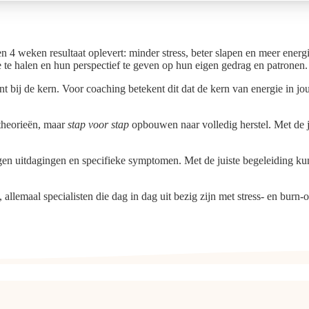
n 4 weken resultaat oplevert: minder stress, beter slapen en meer ener
e te halen en hun perspectief te geven op hun eigen gedrag en patronen.
j de kern. Voor coaching betekent dit dat de kern van energie in jouze
theorieën, maar
stap voor stap
opbouwen naar volledig herstel. Met de j
igen uitdagingen en specifieke symptomen. Met de juiste begeleiding k
allemaal specialisten die dag in dag uit bezig zijn met stress- en burn-