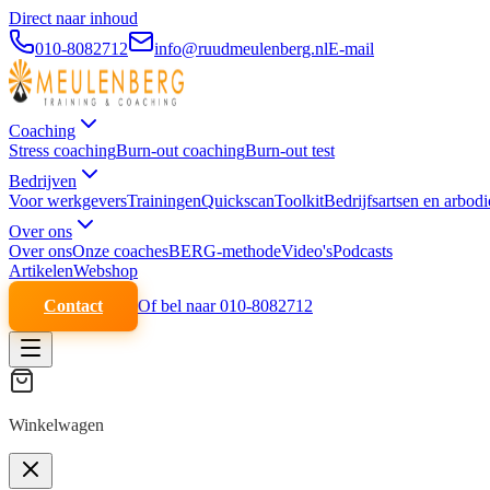
Direct naar inhoud
010-8082712
info@ruudmeulenberg.nl
E-mail
Coaching
Stress coaching
Burn-out coaching
Burn-out test
Bedrijven
Voor werkgevers
Trainingen
Quickscan
Toolkit
Bedrijfsartsen en arbodi
Over ons
Over ons
Onze coaches
BERG-methode
Video's
Podcasts
Artikelen
Webshop
Contact
Of bel naar 010-8082712
Winkelwagen