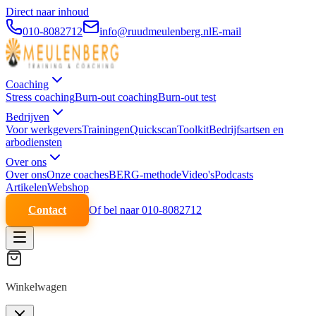
Direct naar inhoud
010-8082712
info@ruudmeulenberg.nl
E-mail
Coaching
Stress coaching
Burn-out coaching
Burn-out test
Bedrijven
Voor werkgevers
Trainingen
Quickscan
Toolkit
Bedrijfsartsen en
arbodiensten
Over ons
Over ons
Onze coaches
BERG-methode
Video's
Podcasts
Artikelen
Webshop
Contact
Of bel naar 010-8082712
Winkelwagen