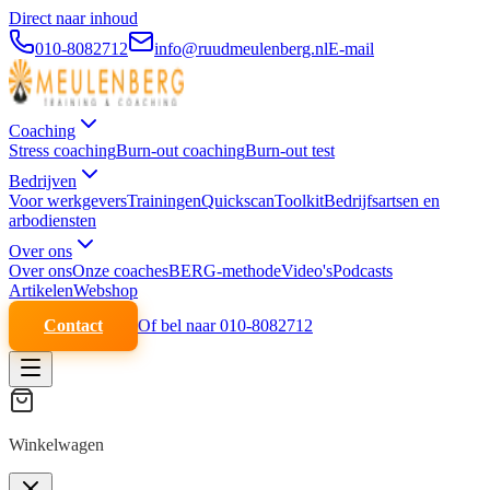
Direct naar inhoud
010-8082712
info@ruudmeulenberg.nl
E-mail
Coaching
Stress coaching
Burn-out coaching
Burn-out test
Bedrijven
Voor werkgevers
Trainingen
Quickscan
Toolkit
Bedrijfsartsen en
arbodiensten
Over ons
Over ons
Onze coaches
BERG-methode
Video's
Podcasts
Artikelen
Webshop
Contact
Of bel naar 010-8082712
Winkelwagen