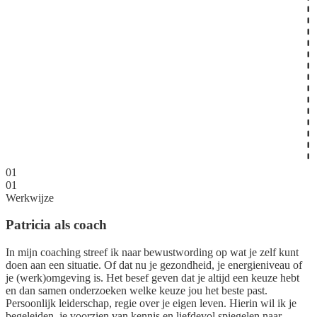
01
01
Werkwijze
Patricia als coach
In mijn coaching streef ik naar bewustwording op wat je zelf kunt
doen aan een situatie. Of dat nu je gezondheid, je energieniveau of
je (werk)omgeving is. Het besef geven dat je altijd een keuze hebt
en dan samen onderzoeken welke keuze jou het beste past.
Persoonlijk leiderschap, regie over je eigen leven. Hierin wil ik je
begeleiden, je voorzien van kennis en liefdevol spiegelen naar