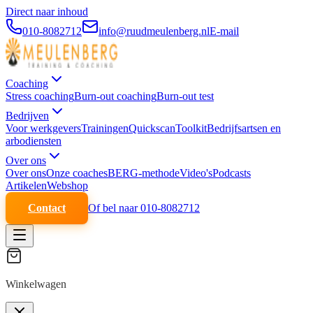
Direct naar inhoud
010-8082712
info@ruudmeulenberg.nl
E-mail
Coaching
Stress coaching
Burn-out coaching
Burn-out test
Bedrijven
Voor werkgevers
Trainingen
Quickscan
Toolkit
Bedrijfsartsen en
arbodiensten
Over ons
Over ons
Onze coaches
BERG-methode
Video's
Podcasts
Artikelen
Webshop
Contact
Of bel naar 010-8082712
Winkelwagen